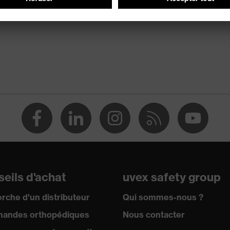
eils d'achat
uvex safety group
rche d'un distributeur
Qui sommes-nous ?
andes orthopédiques
Nous contacter