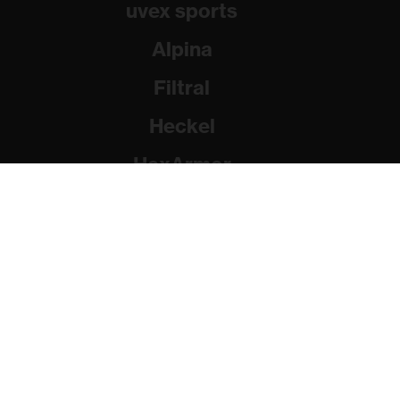
uvex sports
Alpina
Filtral
Heckel
HexArmor
Rainer Winter Stiftung