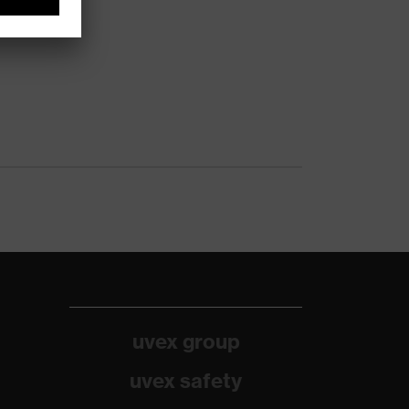
uvex group
uvex safety