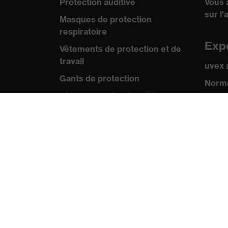
Protection auditive
Vous 
sur l'
Masques de protection
respiratoire
Exp
Vêtements de protection et de
travail
uvex
Gants de protection
Norme
Chaussures de sécurité
Certif
EPI sur mesure
Pre
Conseils produit
Comm
Protection des mains : uvex
Catal
Chemical Expert System
Vidéo
Protection oculaire :
Appli
configurateur de lunettes de
protection