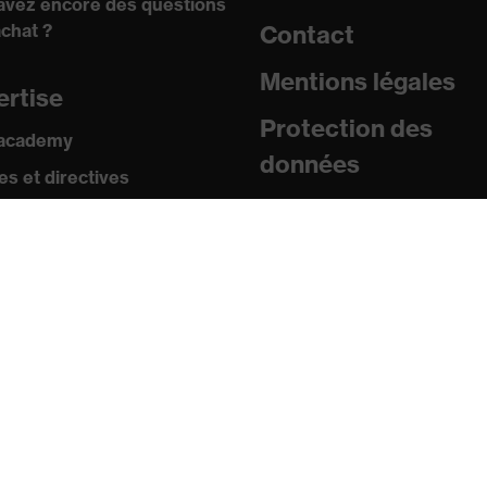
avez encore des questions
achat ?
Contact
Mentions légales
ertise
Protection des
 academy
données
s et directives
icats
sse
uniqués de presse
ogues et brochures
s
s mobiles uvex