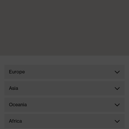
Europe
Italy
Asia
Malaysia
Oceania
Czech Republic
Australia
Africa
Indonesia
Hungary