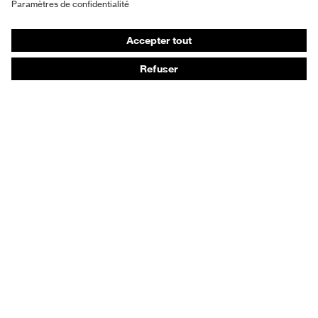
Gants de protection
Chaussures de sécurité
EPI sur mesure
Conseils produit
Protection des mains : uvex Chemical Expert System
Protection oculaire : configurateur de lunettes de
protection
Technologies
Récompenses
Conseils d'achat
Recherche d'un distributeur