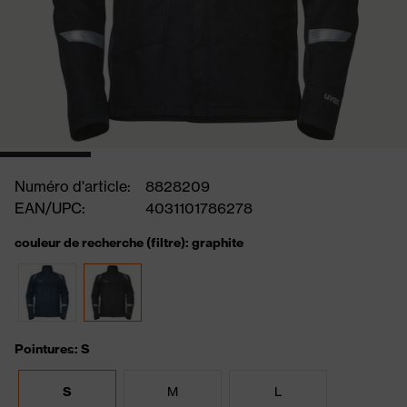
Numéro d'article:
8828209
EAN/UPC:
4031101786278
couleur de recherche (filtre): graphite
Pointures: S
S
M
L