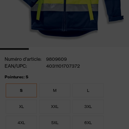
Numéro d'article:
9809609
EAN/UPC:
4031101707372
Pointures: S
S
M
L
XL
XXL
3XL
4XL
5XL
6XL