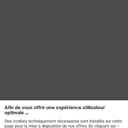
contenu
Matériau de la
Plastique
fermeture
Norme
EN ISO 20471:2013
ajustement
Coupe droite
Catégorie de
Vêtements de protection
produit
Sous-types de
Vêtements de protection et de
produits
signalisation
Type de produit
Veste
Sous-types de
Veste Softshell
produits