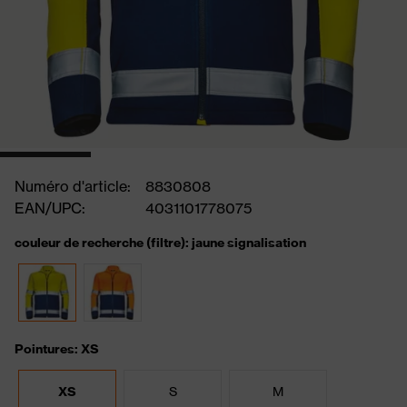
Numéro d'article:
8830808
EAN/UPC:
4031101778075
couleur de recherche (filtre): jaune signalisation
Pointures: XS
XS
S
M