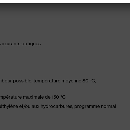
es azurants optiques
ambour possible, température moyenne 80 °C,
empérature maximale de 150 °C
oéthylène et/ou aux hydrocarbures, programme normal