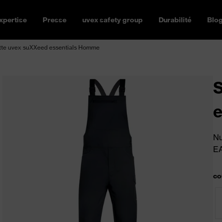
xpertise
Presse
uvex safety group
Durabilité
Blo
tte uvex suXXeed essentials Homme
S
e
Nu
E
co