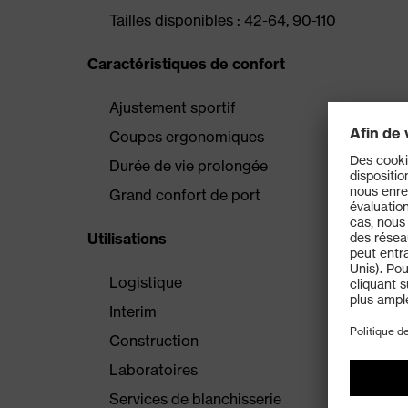
Tailles disponibles : 42-64, 90-110
Caractéristiques de confort
Ajustement sportif
Coupes ergonomiques
Durée de vie prolongée
Grand confort de port
Utilisations
Logistique
Interim
Construction
Laboratoires
Services de blanchisserie