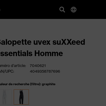
g
alopette uvex suXXeed
ssentials Homme
méro d'article:
7040621
AN/UPC:
4049358787696
uleur de recherche (filtre): graphite