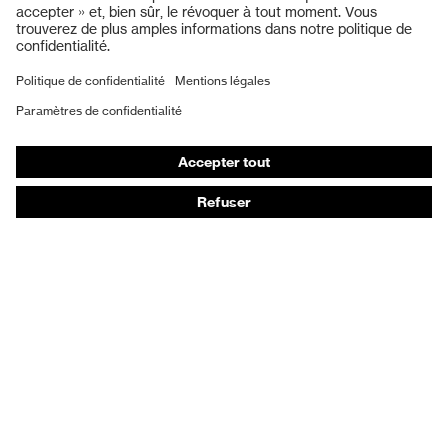
Protection auditive
Masques de protection respiratoire
Vêtements de protection et de travail
Gants de protection
Chaussures de sécurité
EPI sur mesure
Conseils produit
Protection des mains : uvex Chemical Expert System
Protection oculaire : configurateur de lunettes de
protection
Technologies
Récompenses