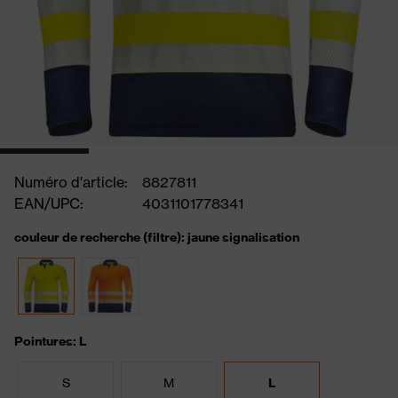
Numéro d'article:
8827811
EAN/UPC:
4031101778341
couleur de recherche (filtre): jaune signalisation
Pointures: L
S
M
L