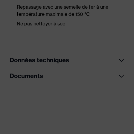
Repassage avec une semelle de fer à une
température maximale de 150 °C
Ne pas nettoyer à sec
Données techniques
Documents
Couleur
jaune signalisation
marketing
Fiche technique
couleur de
recherche
jaune
(filtre)
Déclaration de conformité CE
Équipement
Col, fermeture dissimulée
Portail de téléchargement des déclarations de
conformité CE