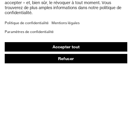
Protection auditive
Masques de protection respiratoire
Vêtements de protection et de travail
Gants de protection
Chaussures de sécurité
EPI sur mesure
Conseils produit
Protection des mains : uvex Chemical Expert System
Protection oculaire : configurateur de lunettes de
protection
Technologies
Récompenses