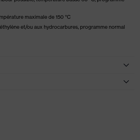
empérature maximale de 150 °C
oéthylène et/ou aux hydrocarbures, programme normal
ion
es, certaines avec rabat, éléments de design réfléchissants,
e-genoux
ns de conformité CE
ion