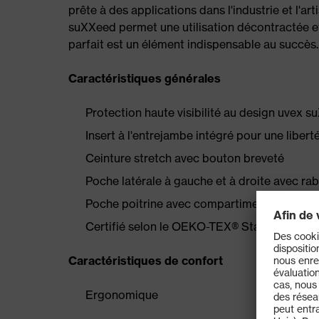
prête à des applications dans l'industrie et l'art
suXXeed permet une utilisation décontractée e
parfait est un élément indispensable au succès
Caractéristiques générales
Protection haute visibilité au design uvex 
Insert à l'entrejambe intégré pour une libe
Ceinture stretch avec bouton breveté
Poche latérale à gauche et à droite avec ra
Poche poitrine avec compartiment à stylo
Certifié selon le OEKO-TEX® Standard 100
Caractéristiques de confort
Ergonomique