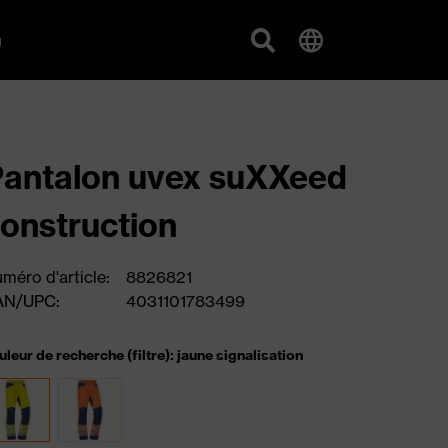
g
antalon uvex suXXeed
onstruction
méro d'article:
8826821
AN/UPC:
4031101783499
uleur de recherche (filtre): jaune signalisation