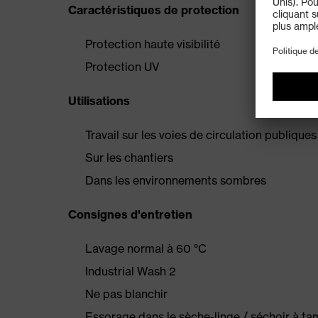
Caractéristiques de protection
Protection haute visibilité
Protection UV
Utilisations
Travail sur les voies de circulation publiques
Sur les chantiers
Dans les environnements sombres
Consignes d'entretien
Lavage normal à 60 °C
Industrial Wash 2
Ne pas blanchir
Essorage dans le sèche-linge / séchoir à t