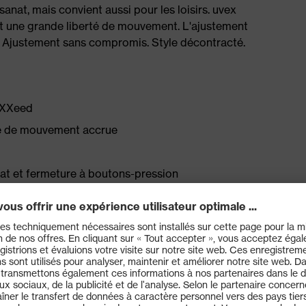
isanat, mais convient aussi pour les loisirs. uvex
t une grande liberté de mouvement. L'ajustement
. Ajustement sans compromis. Style décontracté.
suXXeed
rté de mouvement accrue
bat et fermeture à boutons-pression