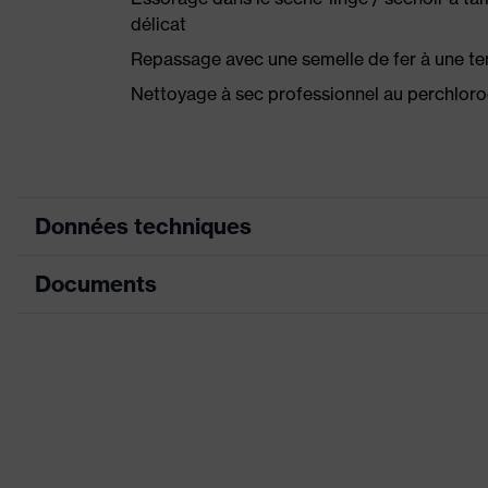
délicat
Repassage avec une semelle de fer à une t
Nettoyage à sec professionnel au perchlor
Données techniques
Documents
Couleur marketing
jaune signalisat
couleur de recherche (filtre)
jaune
Fiche technique
Nombreuses poch
Équipement
Poches protèg
Déclaration de conformité CE
Désignation Famille de
Portail de téléchargement des déclaratio
uvex Construct
produits