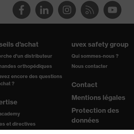
013, UV Standard 801
rotection
eils d'achat
uvex safety group
otection et de signalisation
rche d'un distributeur
Qui sommes-nous ?
andes orthopédiques
Nous contacter
avez encore des questions
achat ?
Contact
tons-pression, Fermeture à glissière
Mentions légales
ertise
ANDARD 100 (S20-0516)
Protection des
 academy
données
s et directives