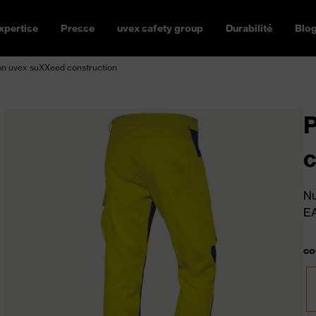
xpertise
Presse
uvex safety group
Durabilité
Blo
on uvex suXXeed construction
P
c
Nu
E
co