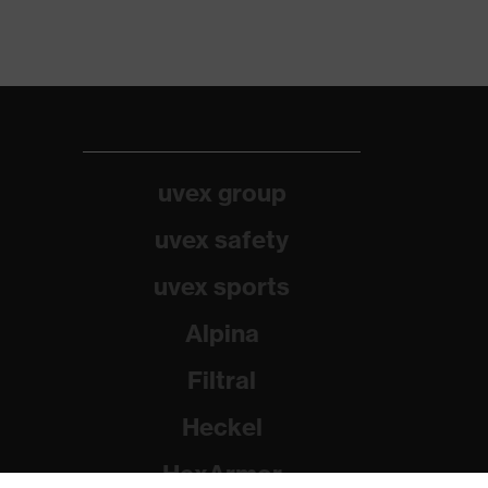
uvex group
uvex safety
uvex sports
Alpina
Filtral
Heckel
HexArmor