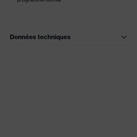
Données techniques
Couleur
graphite
marketing
couleur de
recherche
noir
(filtre)
Éléments extensibles,
Nombreuses poches, certaines
Équipement
avec rabat, Bande élastique
flexible, éléments de design
réfléchissants