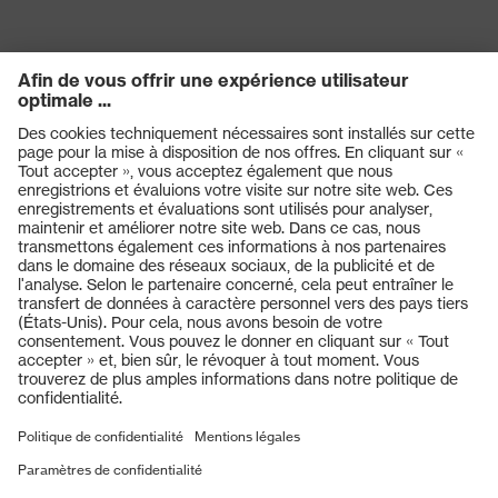
ajustement
Coupe droite
Catégorie de
Vêtements de travail
produit
Sous-types de
-
produits
Type de produit
Pantalon
Produits
Sous-types de
Pantalon cargo
Casques de protection
produits
Lunettes de protection
Fermeture
Fermeture à glissière
Protection auditive
OEKO-TEX® STANDARD 100
Masques de protection respiratoire
Certificats
(S20-0516)
Vêtements de protection et de travail
Gants de protection