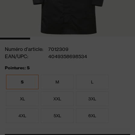
Numéro d'article:
7012309
EAN/UPC:
4049358698534
Pointures: S
S
M
L
XL
XXL
3XL
4XL
5XL
6XL