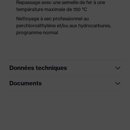
Repassage avec une semelle de fer à une
température maximale de 150 °C
Nettoyage à sec professionnel au
perchloroéthylène et/ou aux hydrocarbures,
programme normal
Données techniques
Documents
Couleur
graphite
marketing
couleur de
Déclaration de conformité CE
recherche
noir
(filtre)
Portail de téléchargement des déclarations de
conformité CE
dos allongé, Col montant,