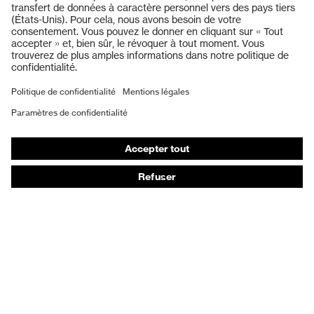
Casques de protection
Lunettes de protection
Protection auditive
Masques de protection respiratoire
Vêtements de protection et de travail
Gants de protection
Chaussures de sécurité
EPI sur mesure
Conseils produit
Protection des mains : uvex Chemical Expert System
Protection oculaire : configurateur de lunettes de
protection
Technologies