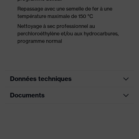
Repassage avec une semelle de fer à une
température maximale de 150 °C
Nettoyage à sec professionnel au
perchloroéthylène et/ou aux hydrocarbures,
programme normal
Données techniques
Documents
Couleur
jaune signalisation
marketing
couleur de
Déclaration de conformité CE
recherche
jaune
(filtre)
Portail de téléchargement des déclarations de