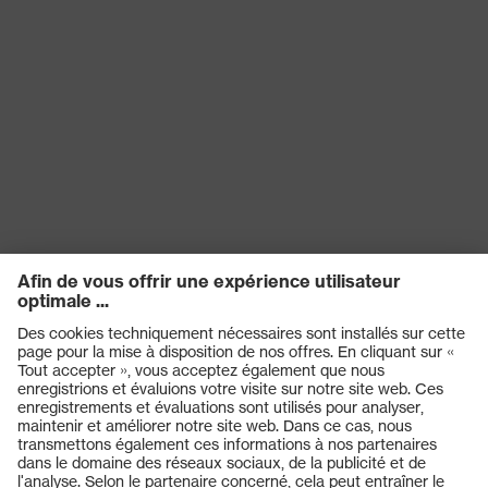
Catégorie de
Vêtements de protection
produit
Sous-types de
Vêtements de protection et de
produits
signalisation multifonctions
Type de produit
Chemises
Sous-types de
Manche longue
produits
OEKO-TEX® STANDARD 100
Certificats
(S20-0516)
Produits