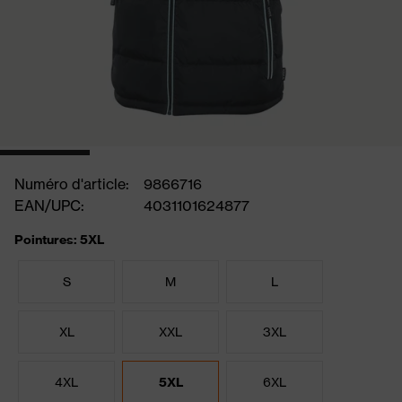
Numéro d'article:
9866716
EAN/UPC:
4031101624877
Pointures: 5XL
S
M
L
XL
XXL
3XL
4XL
5XL
6XL