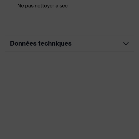
Ne pas nettoyer à sec
Données techniques
couleur de
recherche
noir, bleu
(filtre)
Col montant, fermeture frontale
Équipement
visible, éléments de design
réfléchissants, Capuche
Enduction
Enduction PU (polyuréthane)
Couche de
enduit sur toute la surface
revêtement