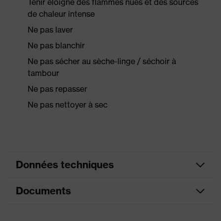
Tenir éloigné des flammes nues et des sources
de chaleur intense
Ne pas laver
Ne pas blanchir
Ne pas sécher au sèche-linge / séchoir à
tambour
Ne pas repasser
Ne pas nettoyer à sec
Données techniques
Documents
Élastiques au niveau de la
capuche, aux extrémités des
bras et des jambes, Couture
bordée, Matériau SMS au dos,