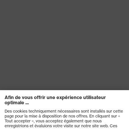
ajustement
Coupe droite
Catégorie de
Vêtements de protection
produit
Sous-types de
Vêtements de protection contre
produits
les produits chimiques
Type de produit
Combinaison
Sous-types de
-
produits
Fermeture
Fermeture à glissière
Réutilisation
Non réutilisable (NR)
EN 13034:2005 + A1:2009, EN
Norme
ISO 13982-1:2004 + A1:2010, EN