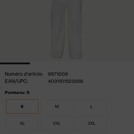
Numéro d'article:
9871009
EAN/UPC:
4031101523958
Pointures: S
S
M
L
XL
XXL
3XL