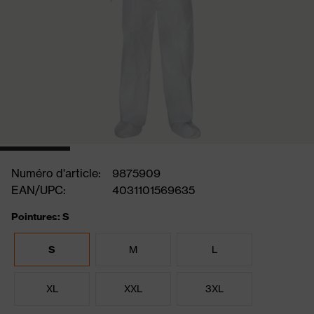
Numéro d'article:
9875909
EAN/UPC:
4031101569635
Pointures: S
S
M
L
XL
XXL
3XL