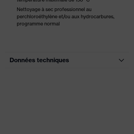
Nettoyage à sec professionnel au
perchloroéthylène et/ou aux hydrocarbures,
programme normal
Données techniques
Couleur
anthracite
marketing
couleur de
recherche
gris
(filtre)
Éléments extensibles,
Nombreuses poches, certaines
Équipement
avec rabat, Bande élastique