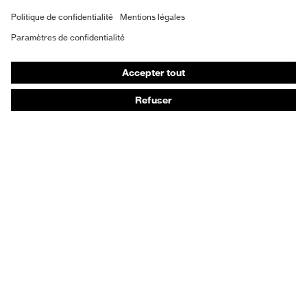
Masques de protection respiratoire
Certificats
(S20-0516)
Vêtements de protection et de travail
Gants de protection
Chaussures de sécurité
EPI sur mesure
Conseils produit
Protection des mains : uvex Chemical Expert System
Protection oculaire : configurateur de lunettes de
protection
Technologies
Récompenses
Conseils d'achat