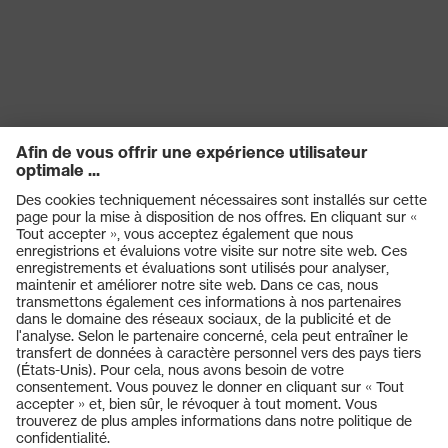
Matériau de la
Plastique
fermeture
ajustement
Coupe droite
Catégorie de
Vêtements de travail
produit
Sous-types de
-
produits
Type de produit
Pantalon
Produits
Sous-types de
Bermuda
Casques de protection
produits
Lunettes de protection
Fermeture
Fermeture à glissière
Protection auditive
OEKO-TEX® STANDARD 100