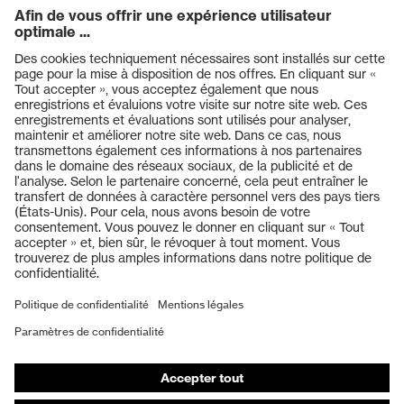
protection
contre l'éblouissement
Teinte recherchée
(filtre) de
incolore
l'oculaire
Transmission
91%
Produits
Transmission
Casques de protection
oculaire
14%
complémentaire
Lunettes de protection
Protection auditive
Transmission
oculaire
65%
Masques de protection respiratoire
complémentaire
Vêtements de protection et de travail
Protection UV
UV400
Gants de protection
Chaussures de sécurité
Technologie multicomposants,
Technologie uvex
Technologie de traitement