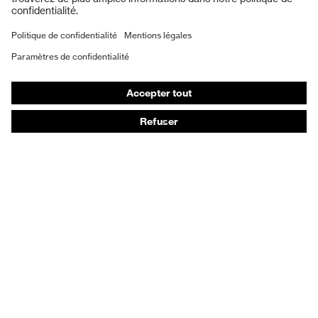
Masques de protection respiratoire
Vêtements de protection et de travail
Gants de protection
Chaussures de sécurité
EPI sur mesure
Conseils produit
Protection des mains : uvex Chemical Expert System
Protection oculaire : configurateur de lunettes de
protection
Technologies
Récompenses