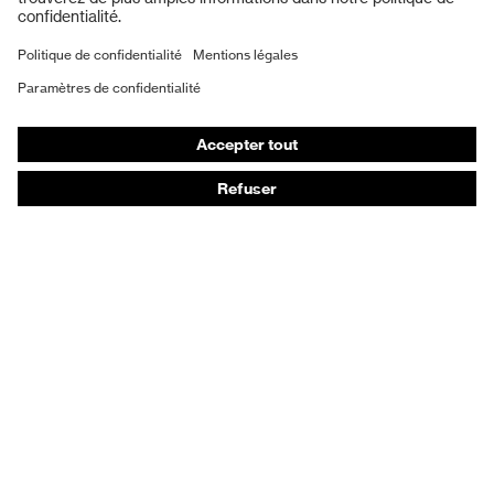
Masques de protection respiratoire
Vêtements de protection et de travail
Gants de protection
Chaussures de sécurité
EPI sur mesure
Conseils produit
Protection des mains : uvex Chemical Expert System
Protection oculaire : configurateur de lunettes de
protection
Technologies
Récompenses