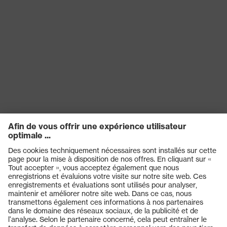
EN 352-8:2020, EN 352-
1:2020, EN 352-3:2020,
Norme
EN 352-6:2020, EN 352-
4:2020
Pliable
oui
Diélectrique
non
Produits
Casques de protection