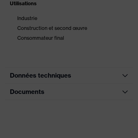
Utilisations
Industrie
Construction et second œuvre
Consommateur final
Données techniques
Documents
couleur de recherche
noir, jaune
(filtre)
Fiche technique
Modèle
Serre-tête pliable
Tampons absorbeurs
Déclaration de conformité CE
échangeables, Branches
Équipement