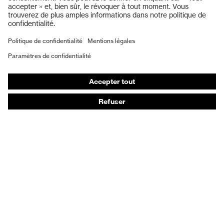
Protection auditive
Masques de protection respiratoire
Vêtements de protection et de travail
Gants de protection
Chaussures de sécurité
EPI sur mesure
Conseils produit
Protection des mains : uvex Chemical Expert System
Protection oculaire : configurateur de lunettes de
protection
Technologies
Récompenses