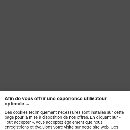
Technologie uvex
Active Listening)
Réutilisation
Oui
EN 352-8:2020, EN 352-
1:2020, EN 352-3:2020,
Norme
EN 352-6:2020, EN 352-
4:2020
Diélectrique
non