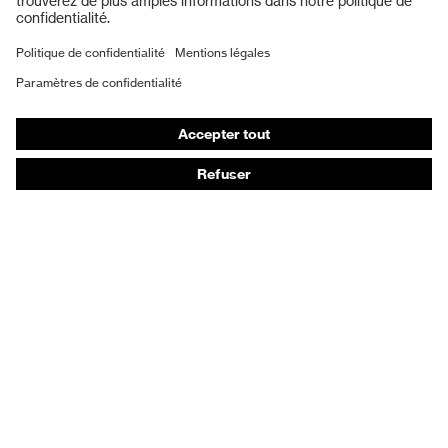
Masques de protection respiratoire
Vêtements de protection et de travail
Gants de protection
Chaussures de sécurité
EPI sur mesure
Conseils produit
Protection des mains : uvex Chemical Expert System
Protection oculaire : configurateur de lunettes de
protection
Technologies
Récompenses