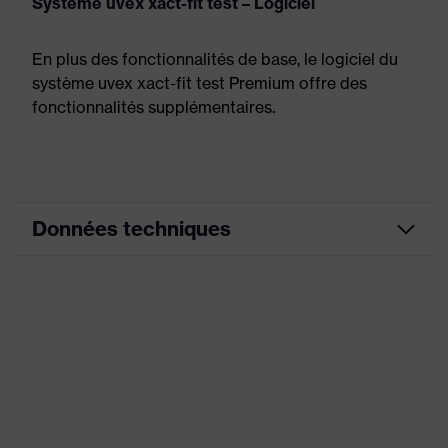
Système uvex xact-fit test – Logiciel
En plus des fonctionnalités de base, le logiciel du
système uvex xact-fit test Premium offre des
fonctionnalités supplémentaires.
Données techniques
Désignation Famille de
Accessories
produits
Earmuffs
Sexe
Mixte
Catégorie de produit
Accessoires
Type de produit
Bouchon