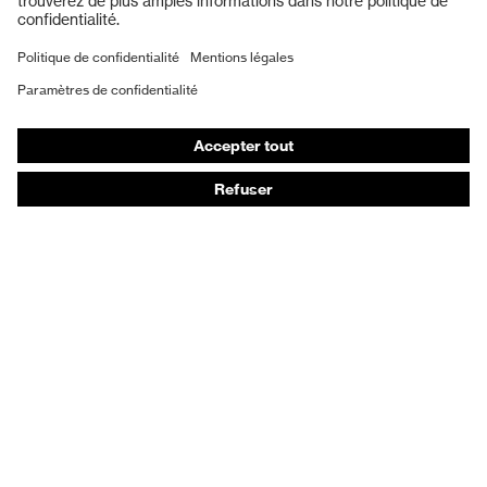
Masques de protection respiratoire
Vêtements de protection et de travail
Gants de protection
Chaussures de sécurité
EPI sur mesure
Conseils produit
Protection des mains : uvex Chemical Expert System
Protection oculaire : configurateur de lunettes de
protection
Technologies
Récompenses