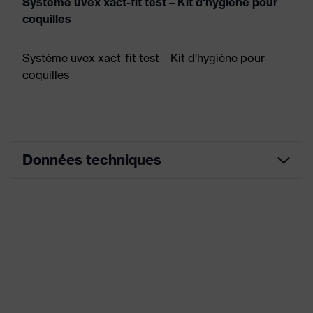
Système uvex xact-fit test – Kit d'hygiène pour
coquilles
Système uvex xact-fit test – Kit d'hygiène pour
coquilles
Données techniques
Couleur
lime
marketing
couleur de
noir
recherche (filtre)
Modèle
Surface caoutchoutée