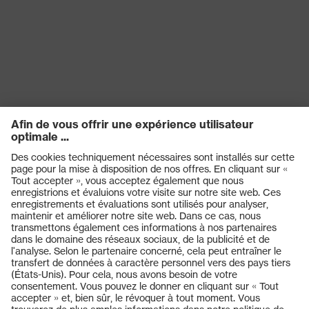
Catégorie de
Accessoires
produit
Type de produit
Stockage
Détection de
W
signaux
SNR
26
Réutilisation
Non réutilisable (NR)
Diélectrique
non
Produits
Casques de protection
Lunettes de protection
Protection auditive