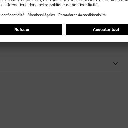
noir
Accessories Earmuffs
auto-adhésif
Mixte