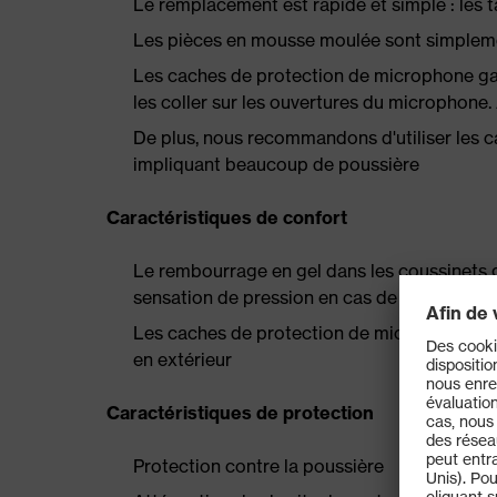
Le remplacement est rapide et simple : les 
Les pièces en mousse moulée sont simplem
Les caches de protection de microphone gara
les coller sur les ouvertures du microphone. 
De plus, nous recommandons d'utiliser les 
impliquant beaucoup de poussière
Caractéristiques de confort
Le rembourrage en gel dans les coussinets ga
sensation de pression en cas de combinaiso
Les caches de protection de microphone rédui
en extérieur
Caractéristiques de protection
Protection contre la poussière