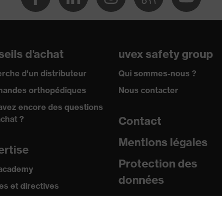
eils d'achat
uvex safety group
rche d'un distributeur
Qui sommes-nous ?
andes orthopédiques
Nous contacter
avez encore des questions
achat ?
Contact
Mentions légales
ertise
Protection des
 academy
données
s et directives
icats