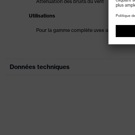
Atténuation des bruits du vent
Utilisations
Pour la gamme complète uvex aXess
Données techniques
couleur de recherche (filtre)
Désignation Famille de produits
Propriétés de l'accessoire
Sexe