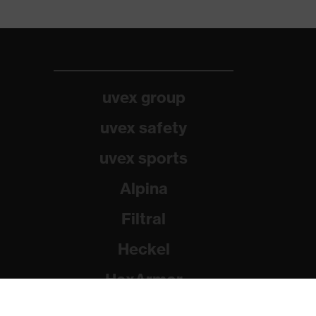
uvex group
uvex safety
uvex sports
Alpina
Filtral
Heckel
HexArmor
Rainer Winter Stiftung