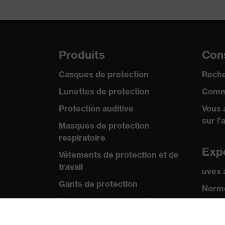
Produits
Cons
Casques de protection
Reche
Lunettes de protection
Comm
Protection auditive
Vous 
sur l'
Masques de protection
respiratoire
Exp
Vêtements de protection et de
travail
uvex
Gants de protection
Norme
Chaussures de sécurité
Certif
EPI sur mesure