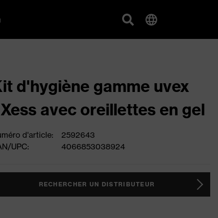
g
it d'hygiène gamme uvex
Xess avec oreillettes en gel
méro d'article:
2592643
AN/UPC:
4066853038924
RECHERCHER UN DISTRIBUTEUR