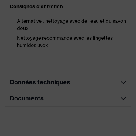
Consignes d'entretien
Alternative : nettoyage avec de l'eau et du savon
doux
Nettoyage recommandé avec les lingettes
humides uvex
Données techniques
Documents
Couleur marketing
lime
Modèle
avec arceau
Fiche technique
Tampons absorbeurs
échangeables, Branches
Déclaration de conformité CE
Équipement