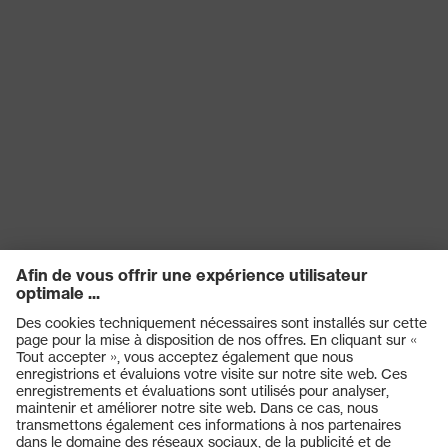
SNR
29
Réutilisation
Réutilisable (R)
EN 352-1:2020, EN 352-
Norme
3:2020
Produits