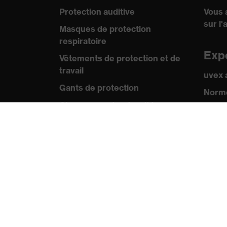
Protection auditive
Vous 
sur l'
Masques de protection
respiratoire
Exp
Vêtements de protection et de
travail
uvex
Gants de protection
Norme
Chaussures de sécurité
Certif
EPI sur mesure
Pre
Conseils produit
Comm
Protection des mains : uvex
Catal
Chemical Expert System
Vidéo
Protection oculaire :
Appli
configurateur de lunettes de