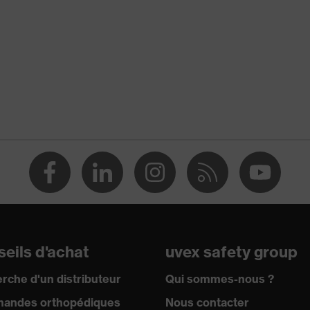
Copolymères d'acrylonitrile-butadiène-styrène (ABS)
Mousse, Polyéthylène (PE)
Coquilles antibruit
Coquilles
28
Réutilisable (R)
EN 352-1:2020, EN 352-3:2020
oui
eils d'achat
uvex safety group
rche d'un distributeur
Qui sommes-nous ?
andes orthopédiques
Nous contacter