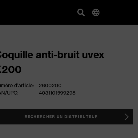
g
oquille anti-bruit uvex
K200
méro d'article:
2600200
AN/UPC:
4031101599298
RECHERCHER UN DISTRIBUTEUR