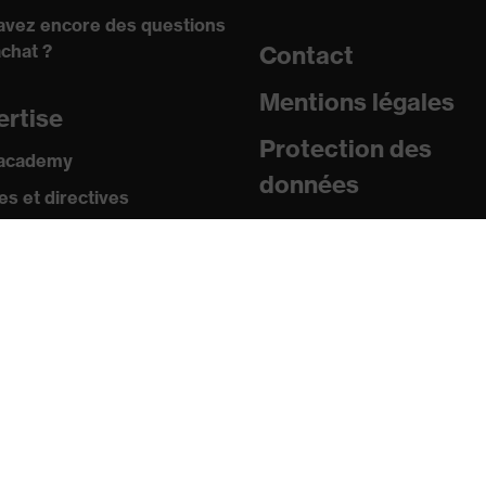
avez encore des questions
achat ?
Contact
Mentions légales
ertise
Protection des
 academy
données
s et directives
icats
sse
uniqués de presse
ogues et brochures
s
s mobiles uvex