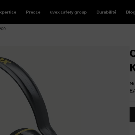
xpertise
Presse
uvex safety group
Durabilité
Blo
K200
C
Nu
E