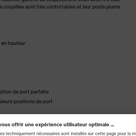
s coquilles sont très confortables et leur poids plume
e en hauteur
ition de port parfaite
ieurs positions de port