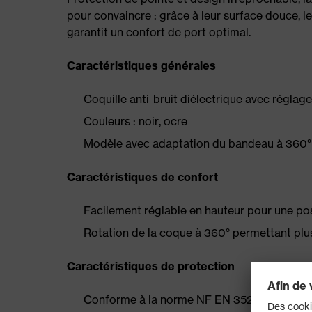
pour convaincre : grâce à leur surface douce, le
garantit un confort de port optimal.
Caractéristiques générales
Coquille anti-bruit diélectrique avec réglag
Couleurs : noir, ocre
Modèle avec adaptation du bandeau à 360°
Caractéristiques de confort
Facilement réglable en hauteur pour une pos
Rotation de la coque à 360° permettant plus
Caractéristiques de protection
Conforme à la norme NF EN 352-1