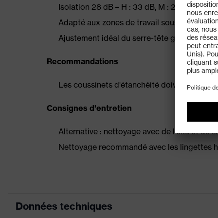
Isolation 28 dB – H : 33 dB, M : 25 dB, L : 18
Adapté aux zones de travail sous tension él
Ajustement idéal du serre-tête garantissant
Recommandations
Les coussinets d'étanchéité doivent être re
Consignes d'entretien
Alternative : nettoyage avec de l'eau et du 
Nettoyage recommandé avec les lingettes 
Données techniques