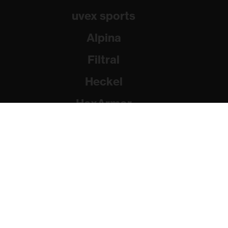
uvex sports
Alpina
Filtral
Heckel
HexArmor
Rainer Winter Stiftung