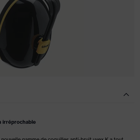
n irréprochable
a nouvelle gamme de coquilles anti-bruit uvex K a tout