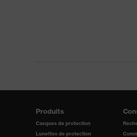
Matériau de la coquille
Matériau du rembourrage de la coquille
Catégorie de produit
Type de produit
SNR
Réutilisation
Norme
Diélectrique
Produits
Cons
Casques de protection
Reche
Lunettes de protection
Comm