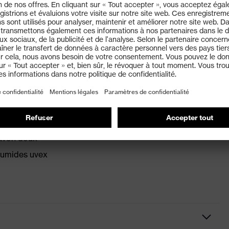
 dB
ectrique
 une protection optimale
mplacés tous les 6 mois.
savon doux
humides uvex