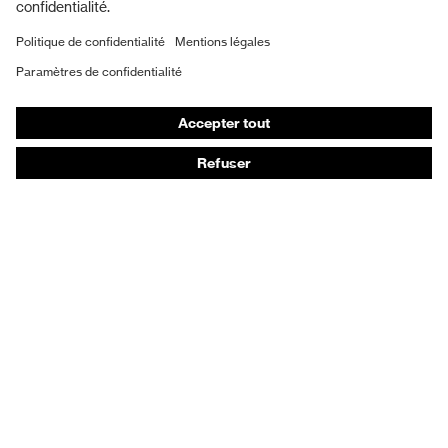
Masques de protection respiratoire
Vêtements de protection et de travail
Gants de protection
Chaussures de sécurité
EPI sur mesure
Conseils produit
Protection des mains : uvex Chemical Expert System
Protection oculaire : configurateur de lunettes de
protection
Technologies
Récompenses
Conseils d'achat