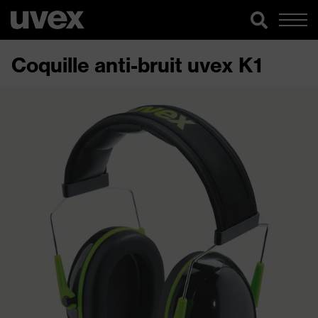
Coquille anti-bruit uvex K1