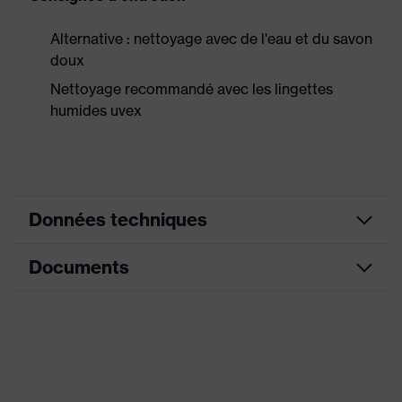
Alternative : nettoyage avec de l'eau et du savon
doux
Nettoyage recommandé avec les lingettes
humides uvex
Données techniques
Documents
Couleur marketing
lime haute visibilité
Modèle
avec arceau
Fiche technique
Tampons absorbeurs
échangeables, Branches
Déclaration de conformité CE
Équipement
réglables en longueur,