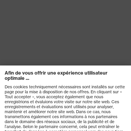
SNR
31
Réutilisation
Réutilisable (R)
EN 352-1:2020, EN 352-
Norme
3:2020
Diélectrique
oui
Produits
Casques de protection