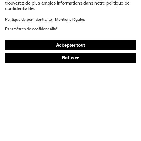
Protection auditive
Masques de protection respiratoire
Vêtements de protection et de travail
Gants de protection
Chaussures de sécurité
EPI sur mesure
Conseils produit
Protection des mains : uvex Chemical Expert System
Protection oculaire : configurateur de lunettes de
protection
Technologies
Récompenses