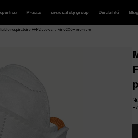
xpertise
Presse
uvex safety group
Durabilité
Blo
iable respiratoire FFP2 uvex silv-Air 5200+ premium
M
F
Nu
E