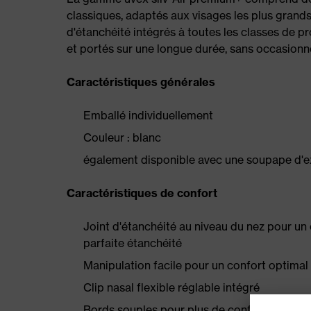
classiques, adaptés aux visages les plus grands
d'étanchéité intégrés à toutes les classes de 
et portés sur une longue durée, sans occasionn
Caractéristiques générales
Emballé individuellement
Couleur : blanc
également disponible avec une soupape d'e
Caractéristiques de confort
Joint d'étanchéité au niveau du nez pour un 
parfaite étanchéité
Manipulation facile pour un confort optimal
Clip nasal flexible réglable intégré
Bords souples pour plus de confort