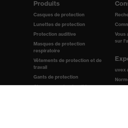
Produits
Cons
Casques de protection
Reche
Lunettes de protection
Comm
Protection auditive
Vous 
sur l'
Masques de protection
respiratoire
Exp
Vêtements de protection et de
travail
uvex
Gants de protection
Norme
Chaussures de sécurité
Certif
EPI sur mesure
Pre
Conseils produit
Comm
Protection des mains : uvex
Catal