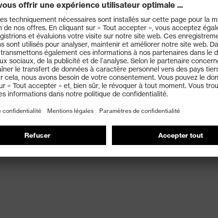
tifié conforme à la norme EN 149
e de dolomie) : meilleures capacités respiratoires,
ssière
conviennent pas aux personnes portant une barbe ou
ofondes au niveau des lignes de contact