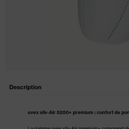
Description
uvex silv-Air 5200+ premium : confort de por
La gamme uvex silv-Air premium+ comprend des