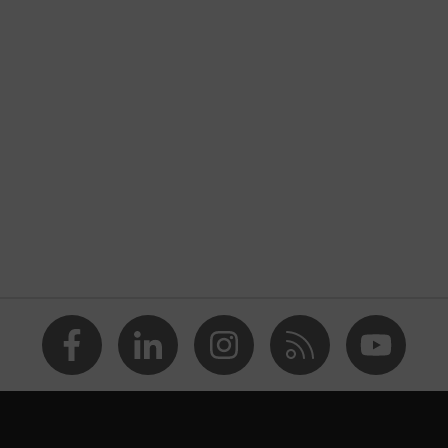
Textile
EN 149:2001 + A1:2009
Masque de protection respiratoire
Masque pliable
FFP2
sans soupape d'expiration
Non réutilisable (NR)
blanc