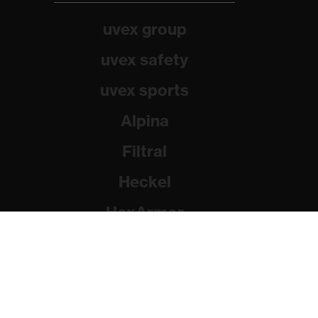
uvex group
uvex safety
uvex sports
Alpina
Filtral
Heckel
HexArmor
Rainer Winter Stiftung