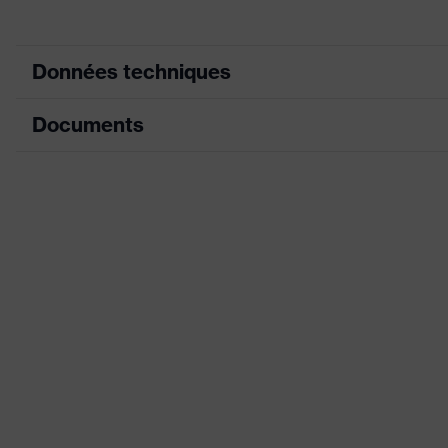
Données techniques
Documents
Équipement
Désignation Famille de produits
Fiche technique
Test de résistance à la poussière de dolomie
Déclaration de conformité CE
Sexe
Portail de téléchargement des déclaratio
Joint d'étanchéité de confort
Bandeau
Matériau du joint d'étanchéité
Matériau du filtre