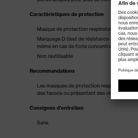
Caractéristiques de protection
Masque de protection respiratoire FFP2 cer
Marquage D (test de résistance à la poussièr
même en cas de forte concentration de pou
Non réutilisable
Recommandations
Les masques de protection respiratoire ne 
des favoris ou présentant des cicatrices pr
Consignes d'entretien
Sans