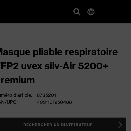
g
asque pliable respiratoire
FP2 uvex silv-Air 5200+
premium
méro d'article:
8735201
AN/UPC:
4031101950488
RECHERCHER UN DISTRIBUTEUR