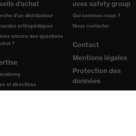
eils d'achat
uvex safety group
rche d'un distributeur
Qui sommes-nous ?
andes orthopédiques
Nous contacter
avez encore des questions
achat ?
Contact
Mentions légales
ertise
Protection des
 academy
données
s et directives
icats
sse
uniqués de presse
ogues et brochures