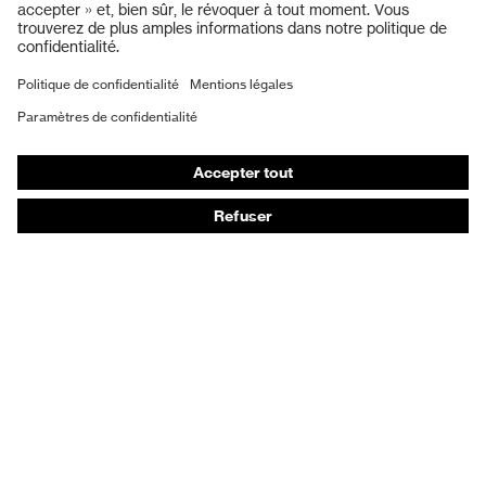
Protection auditive
Masques de protection respiratoire
Vêtements de protection et de travail
Gants de protection
Chaussures de sécurité
EPI sur mesure
Conseils produit
Protection des mains : uvex Chemical Expert System
Protection oculaire : configurateur de lunettes de
protection
Technologies
Récompenses