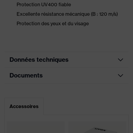
Protection UV400 fiable
Excellente résistance mécanique (B : 120 m/s)
Protection des yeux et du visage
Données techniques
Documents
couleur de
recherche
gris, transparent
(filtre)
Fiche technique
avec protection respiratoire,
Équipement
Accessoires
Bandeau réglable en longueur
Déclaration de conformité CE
Enduction
uvex supravision excellence
Portail de téléchargement des déclarations de
conformité CE