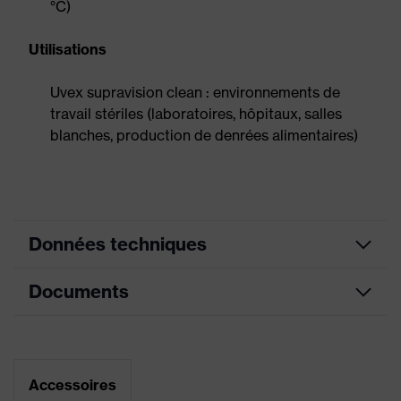
°C)
Utilisations
Uvex supravision clean : environnements de
travail stériles (laboratoires, hôpitaux, salles
blanches, production de denrées alimentaires)
Données techniques
Documents
Lunettes simple oculaire,
Changement d'oculaire possible,
Bandeau réglable en longueur,
Équipement
géométrie innovante des oculaires,
Fiche technique
Champ de vision optimisé
révolutionnaire, avec ventilation en
Accessoires
Déclaration de conformité CE