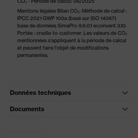
CO₂ - Période de calcul: 06/2025
Mentions légales Bilan CO₂: Méthode de calcul :
IPCC 2021 GWP 100a (basé sur ISO 14067)
base de données SimaPro 9.6.0.1 ecoinvent 3.10.
Portée : cradle-to-customer. Les valeurs de CO₂
mentionnées s'appliquent à la période de calcul
et peuvent faire l'objet de modifications
permanentes.
Données techniques
Documents
Couleur
anthracite, jade
marketing
Fiche technique
couleur de
recherche
gris, vert