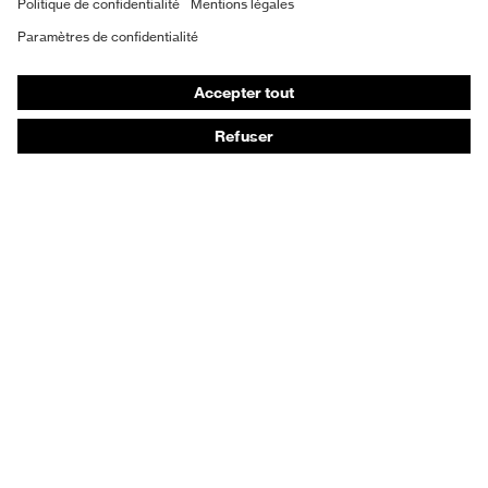
uvex
supravision
Vêtements de protection et de travail
Gants de protection
Chaussures de sécurité
EPI sur mesure
Conseils produit
Protection des mains : uvex Chemical Expert System
Protection oculaire : configurateur de lunettes de
protection
Technologies
Récompenses
Conseils d'achat
Recherche d'un distributeur