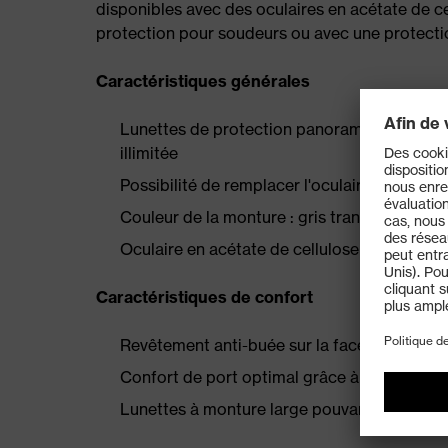
disponibles avec des oculaires en acétate de 
protection pour soudeurs ou avec une protectio
Caractéristiques générales
Lunettes de protection panoramiques classi
illimitée
Possibilité de remplacer l'oculaire
Couleur de la monture : gris transparent
Oculaire en acétate de cellulose incolore
Caractéristiques de confort
Revêtement anti-buée sur la face interne
Confort de port optimal grâce à un système 
Lunettes à monture large pouvant également 