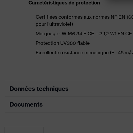
Caractéristiques de protection
Certifiées conformes aux normes NF EN 166 (P
pour l'ultraviolet)
Marquage : W 166 34 F CE – 2-1,2 W1 FN CE
Protection UV380 fiable
Excellente résistance mécanique (F : 45 m/s
Données techniques
Documents
couleur de recherche (filtre)
gris,
Équipement
Chang
Fiche technique
Enduction
Anti