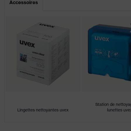
Accessoires
Déclaration de conformité CE
Désignation Famille de produits
uvex 
Portail de téléchargement des déclaratio
Propriétés du revêtement
face 
Propriétés de la teinte des oculaires
Recon
Sexe
Mixte
Marquage
W 166
Matériau du bandeau
Synth
Matériau de la monture
Plast
Station de nettoya
Matériau de l'oculaire
Acéta
Lingettes nettoyantes uvex
lunettes uve
Matériau de la monture
Plast