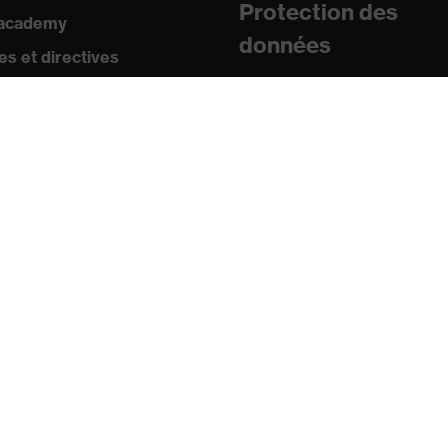
Protection des
 academy
données
s et directives
icats
sse
uniqués de presse
ogues et brochures
s
s mobiles uvex