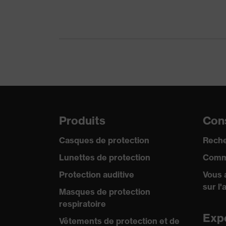
Norme
EN 16
Catégorie de produit
Lunet
Type de produit
Lune
Teinte des oculaires
incol
Filtre de protection
Prote
Produits
Cons
Teinte recherchée (filtre) de l'oculaire
incol
Casques de protection
Reche
Transmission
91%
Lunettes de protection
Comm
Protection UV
UV3
Protection auditive
Vous 
sur l'
Technologie uvex
Techn
Masques de protection
respiratoire
Exp
Vêtements de protection et de