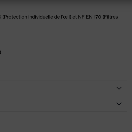
rotection individuelle de l'œil) et NF EN 170 (Filtres
)
 transparent
ement d'oculaire possible, Bandeau réglable en longueur
buée