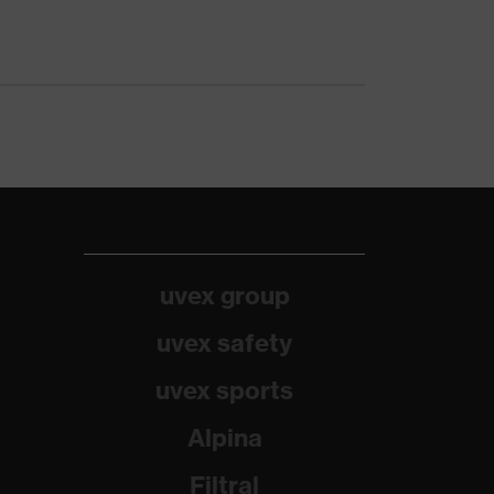
uvex group
uvex safety
uvex sports
Alpina
Filtral