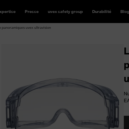
xpertise
Presse
uvex safety group
Durabilité
Blo
n panoramiques uvex ultravision
L
p
u
Nu
E