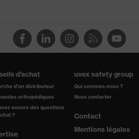
6:2001, EN 170:2002
tes de protection
ttes-masques
ore
ction UV
eils d'achat
uvex safety group
ore
rche d'un distributeur
Qui sommes-nous ?
andes orthopédiques
Nous contacter
80
avez encore des questions
achat ?
Contact
ologie multicomposants
Mentions légales
ertise