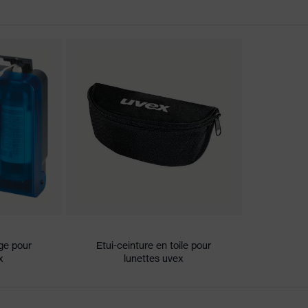
ultravision
ns de conformité CE
interne antibuée, résistance aux produits chimiques
naissance des couleurs
 34 F CE - 2C-1,2 W 1 FN CE
étique
ique
ge pour
Etui-ceinture en toile pour
te de cellulose (CA)
x
lunettes uvex
ique, Synthétique