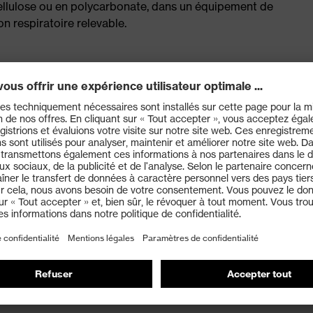
cellulose ou en polycarbonate, dans un équipement de
n respiratoire relevable.
ques et ergonomiques offrant une vision latérale
sophistiqué d'aération et de ventilation
faire office de surlunettes