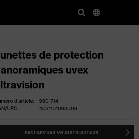
g
unettes de protection
anoramiques uvex
ltravision
méro d'article:
9301714
AN/UPC:
4031101068008
RECHERCHER UN DISTRIBUTEUR