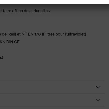
faire office de surlunettes
de l'œil) et NF EN 170 (Filtres pour l'ultraviolet)
B KN DIN CE
s)