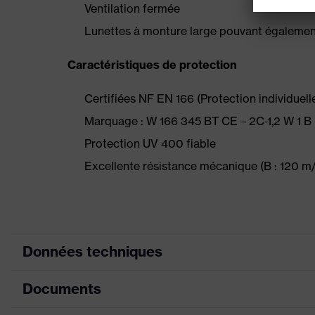
Ventilation fermée
Lunettes à monture large pouvant également 
Caractéristiques de protection
Certifiées NF EN 166 (Protection individuelle 
Marquage : W 166 345 BT CE – 2C-1,2 W 1 
Protection UV 400 fiable
Excellente résistance mécanique (B : 120 m/
Données techniques
Documents
couleur de recherche
rouge
(filtre)