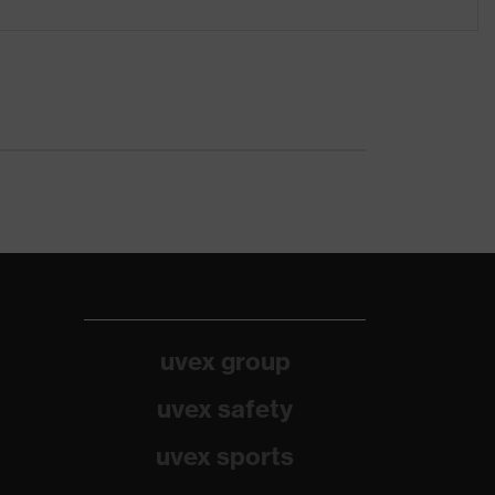
uvex group
uvex safety
uvex sports