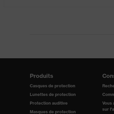
Matériau de la monture
Plastique
Matériau de l'oculaire
Polycarbonate (PC)
Matériau de la monture
Plastique, Synthéti
Norme
EN 166:2001, EN 1
Catégorie de produit
Lunettes de protect
Type de produit
Lunettes-masques
Produits
Cons
Teinte des oculaires
incolore
Casques de protection
Reche
Filtre de protection
Protection UV
Lunettes de protection
Comm
Teinte recherchée (filtre)
Protection auditive
Vous 
incolore
de l'oculaire
sur l'
Masques de protection