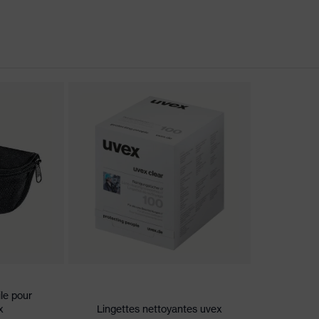
re possible, Bandeau réglable en longueur, sans ventilation
xcellence
ns de conformité CE
ce aux rayures sur la face externe, face interne antibuée,
uits chimiques
s couleurs
 2C-1,2 W 1 BT KN CE
ile pour
x
Lingettes nettoyantes uvex