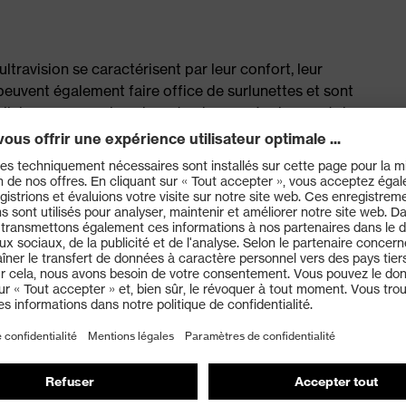
travision se caractérisent par leur confort, leur
s peuvent également faire office de surlunettes et sont
cellulose ou en polycarbonate, dans un équipement de
n respiratoire relevable.
iques avec vision latérale illimitée
x rayures et aux produits chimiques sur la face externe