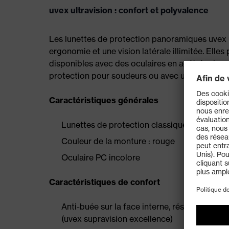
uvex ultravision : confort et polyvalence
Les lunettes de protection panoramiques uvex ul
ergonomie et une vision latérale illimitée. Elle
disponibles avec des oculaires en acétate de 
protection pour soudeurs ou avec une protectio
Caractéristiques générales
Lunettes de protection classiques et ergonom
Couleur de la monture : rouge
Oculaire PC incolore
Caractéristiques de confort
Anti-buée sur la face interne, résistantes au
(uvex supravision excellence)