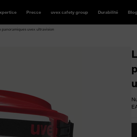
xpertise
Presse
uvex safety group
Durabilité
Blo
n panoramiques uvex ultravision
L
p
u
Nu
E