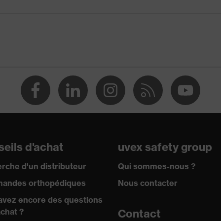
que
70:2002
ion
eils d'achat
uvex safety group
rche d'un distributeur
Qui sommes-nous ?
andes orthopédiques
Nous contacter
avez encore des questions
achat ?
Contact