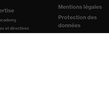
Mentions légales
ertise
Protection des
 academy
données
tement uvex supravision
s et directives
icats
sse
uniqués de presse
ogues et brochures
s
s mobiles uvex