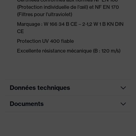
(Protection individuelle de l'œil) et NF EN 170
(Filtres pour l'ultraviolet)
Marquage : W 166 34 B CE – 2-1,2 W 1 B KN DIN
CE
Protection UV 400 fiable
Excellente résistance mécanique (B : 120 m/s)
Données techniques
Documents
couleur de
recherche
gris, bleu
(filtre)
Déclaration de conformité CE
Lunettes simple oculaire, avec
Équipement
support de casque