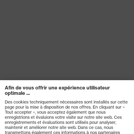
Type de
Lunettes-masques
produit
Teinte des
incolore
oculaires
Filtre de
Protection UV
protection
Teinte
recherchée
incolore
(filtre) de
l'oculaire
Transmission
91%
Protection UV
UV400
Technologie multicomposants,