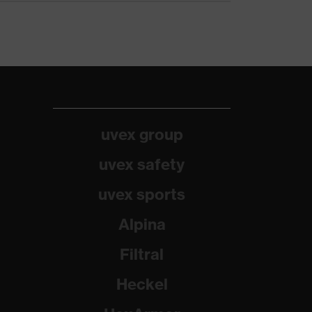
uvex group
uvex safety
uvex sports
Alpina
Filtral
Heckel