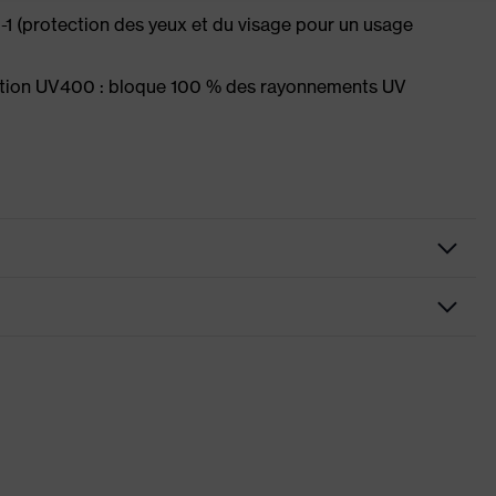
1 (protection des yeux et du visage pour un usage
ction UV400 : bloque 100 % des rayonnements UV
, excellente ventilation, Extrémités des branches souples et
nez réglable, protection latérale intégrée
ns de conformité CE