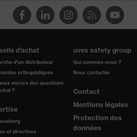
eils d'achat
uvex safety group
rche d'un distributeur
Qui sommes-nous ?
andes orthopédiques
Nous contacter
avez encore des questions
achat ?
Contact
n contre l'éblouissement, Protection solaire
Mentions légales
ertise
Protection des
 academy
données
s et directives