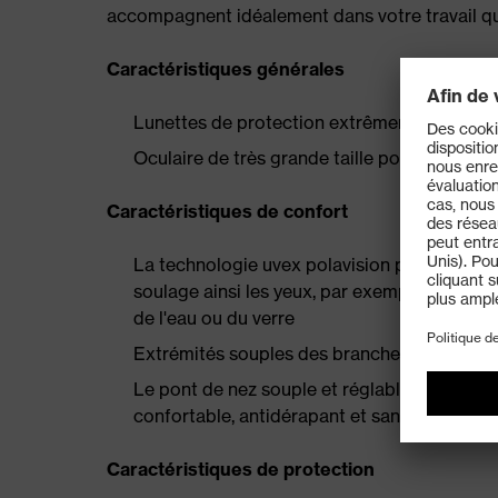
accompagnent idéalement dans votre travail qu
Caractéristiques générales
Lunettes de protection extrêmement sportiv
Oculaire de très grande taille pour un cham
Caractéristiques de confort
La technologie uvex polavision protège contr
soulage ainsi les yeux, par exemple en cas
de l'eau ou du verre
Extrémités souples des branches pour un ma
Le pont de nez souple et réglable permet d'ad
confortable, antidérapant et sans point de 
Caractéristiques de protection