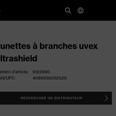
g
unettes à branches uvex
ltrashield
méro d'article:
9122880
AN/UPC:
4066853052029
RECHERCHER UN DISTRIBUTEUR