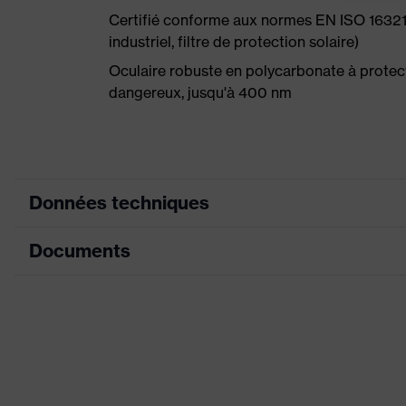
Certifié conforme aux normes EN ISO 16321-
industriel, filtre de protection solaire)
Oculaire robuste en polycarbonate à prote
dangereux, jusqu'à 400 nm
Données techniques
Documents
couleur de recherche
gris
(filtre)
Fiche technique
Lunettes simple oculaire
Équipement
antidérapantes, Pont de 
Déclaration de conformité CE
Enduction
Résistance aux rayures
Portail de téléchargement des déclaratio