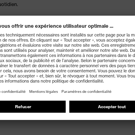
otidien.
es, idéales pour les porteurs orientés mode
p de vision dégagé et une sécurité accrue
e les reflets et les forts éblouissements en extérieur et
 de surfaces hautement réfléchissantes comme la surface
intien sûr et confortable sans point de pression
apter les lunettes à l'utilisateur, et assure un maintien
pression