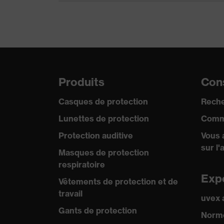
Matériau de l'oculaire
Polycarbonate (PC)
Matériau de la
Plastique, Plastique
monture
ajustement
ajustement universel
Produits
Cons
Catégorie de produit
Lunettes de protection
Casques de protection
Reche
Type de produit
Lunettes à branches
Lunettes de protection
Comm
Teinte des oculaires
polavision
Protection auditive
Vous 
sur l'
Filtre de protection
Protection UV, Protectio
Masques de protection
respiratoire
Teinte recherchée
Exp
gris
Vêtements de protection et de
(filtre) de l'oculaire
travail
uvex
Transmission
14%
Gants de protection
Norme