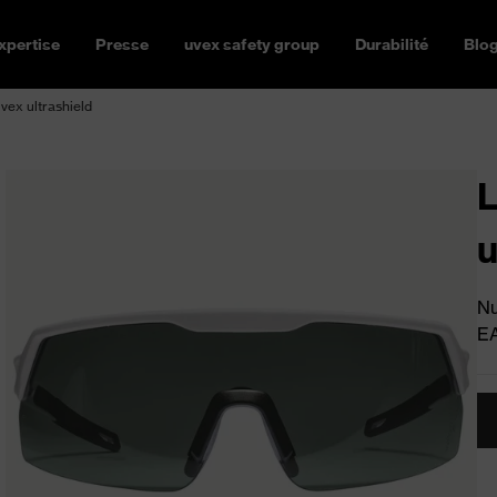
xpertise
Presse
uvex safety group
Durabilité
Blo
vex ultrashield
L
u
Nu
E