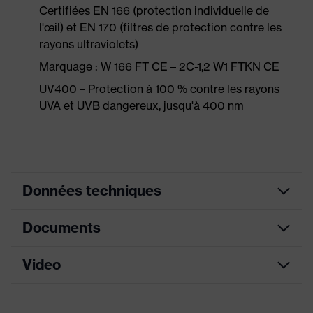
Certifiées EN 166 (protection individuelle de
l'œil) et EN 170 (filtres de protection contre les
rayons ultraviolets)
Marquage : W 166 FT CE – 2C-1,2 W1 FTKN CE
UV400 – Protection à 100 % contre les rayons
UVA et UVB dangereux, jusqu'à 400 nm
Données techniques
Documents
Couleur
bleu, anthracite
marketing
Video
Fiche technique
couleur de
recherche
gris, bleu
(filtre)
Déclaration de conformité CE