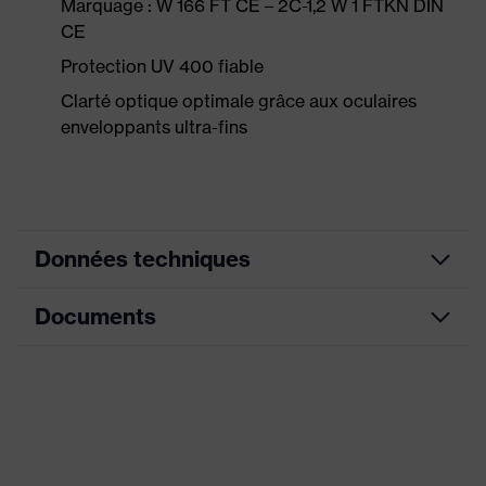
Marquage : W 166 FT CE – 2C-1,2 W 1 FTKN DIN
CE
Protection UV 400 fiable
Clarté optique optimale grâce aux oculaires
enveloppants ultra-fins
Données techniques
Documents
Couleur
blanc, lime
marketing
Fiche technique
Lunettes simple oculaire,
Extrémités des branches
souples et antidérapantes, pont
Équipement
Déclaration de conformité CE
de nez souple, Pont de nez
réglable, géométrie innovante