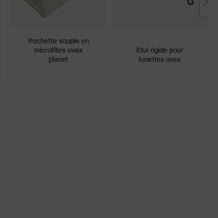
Enduction
uvex supravision extreme
Désignation
Famille de
uvex sportstyle
Pochette souple en
produits
microfibre uvex
Etui rigide pour
planet
lunettes uvex
excellente résistance aux
Propriétés du
rayures sur la face externe, face
revêtement
interne antibuée
Propriétés de la
teinte des
Reconnaissance des couleurs
oculaires
Convient pour
niveau modéré de saleté,
l'environnement
humidité extrêmement élevée,
de travail
humidité moyenne, propre
Sexe
Mixte