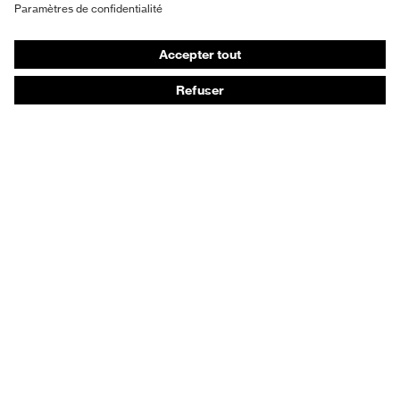
Gants de protection
Chaussures de sécurité
EPI sur mesure
Conseils produit
Protection des mains : uvex Chemical Expert System
Protection oculaire : configurateur de lunettes de
protection
Technologies
Récompenses
Conseils d'achat
Recherche d'un distributeur