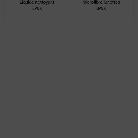
Famille de
uvex pheos nxt
Liquide nettoyant
microfibre lunettes
produits
uvex
uvex
Propriétés
excellente résistance aux rayures
du
sur la face externe, face interne
revêtement
antibuée
Propriétés
de la teinte
Reconnaissance des couleurs
des oculaires
Sexe
Mixte
Matériau de
Plastique
l'arceau
Matériau de
Plastique
la monture
Matériau de
Polycarbonate (PC)
l'oculaire