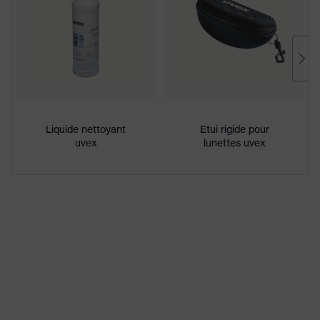
antidérapantes, géométrie
innovante des oculaires
Récompenses
Red Dot Design Award 2016
Enduction
uvex supravision extreme
Désignation
Liquide nettoyant
Etui rigide pour
Famille de
uvex pheos cx2
uvex
lunettes uvex
produits
excellente résistance aux
Propriétés du
rayures sur la face externe, face
revêtement
interne antibuée
Propriétés de la
teinte des
Reconnaissance des couleurs
oculaires
Convient pour
niveau modéré de saleté, niveau