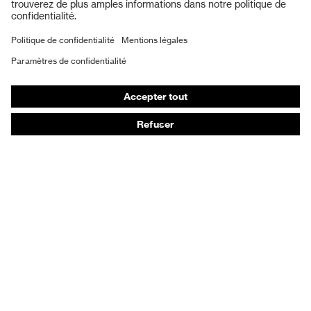
Protection auditive
Masques de protection respiratoire
Vêtements de protection et de travail
Gants de protection
Chaussures de sécurité
EPI sur mesure
Conseils produit
Protection des mains : uvex Chemical Expert System
Protection oculaire : configurateur de lunettes de
protection
Technologies
Récompenses