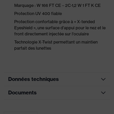
Marquage : W 166 FT CE – 2C-1,2 W 1 FT K CE
Protection UV 400 fiable
Protection confortable grâce à « X-tended
Eyeshield », une surface d'appui pour le nez et le
front directement injectée sur l'oculaire
Technologie X-Twist permettant un maintien
parfait des lunettes
Données techniques
Documents
couleur de
recherche
gris, bleu
(filtre)
Fiche technique