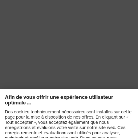
Teinte
recherchée
incolore
(filtre) de
l'oculaire
Transmission
91%
Protection UV
UV400
Design en X, Technologie
multicomposants, Technologie
Technologie
de traitement uvex supravision,
uvex
Technologie uvex X-stream,
Technologie uvex X-Twist