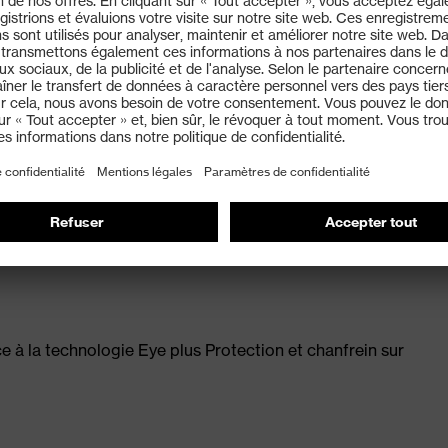
souples (technologie uvex duo component) évitant les
rt de port optimal sur les coquilles anti-bruit et anti-
de l'œil) et NF EN 170 (Filtres pour l'ultraviolet)
e à la technologie Eye plus Protection et chanfrein sur