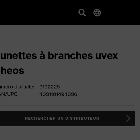
g
unettes à branches uvex
pheos
méro d'article:
9192225
AN/UPC:
4031101494036
RECHERCHER UN DISTRIBUTEUR