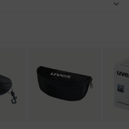
ulaire, Protection supplémentaire de l'arcade sourcilière
n Design Award 2013, iF product design award 2012
excellence
ns de conformité CE
ance aux rayures sur la face externe, face interne antibuée,
oduits chimiques
es couleurs
é de saleté, humidité moyenne, propre