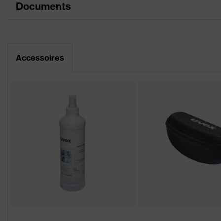
Documents
couleur de recherche (filtre)
noir, vert
Équipement
Lunettes simple oc
Fiche technique
Récompenses
Lauréat du Germa
Accessoires
Déclaration de conformité CE
Enduction
uvex supravision 
Portail de téléchargement des déclaratio
Désignation Famille de
uvex pheos
produits
excellente résist
Propriétés du revêtement
résistance aux pr
Propriétés de la teinte des
Reconnaissance d
oculaires
Convient pour
sec, niveau modér
l'environnement de travail