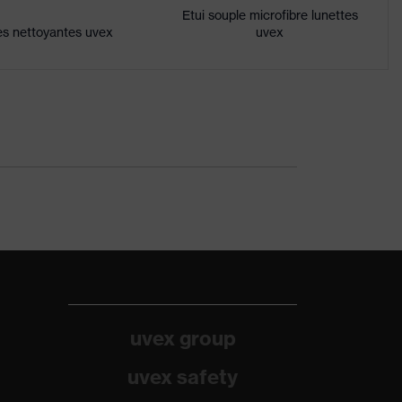
Etui souple microfibre lunettes
es nettoyantes uvex
uvex
uvex group
uvex safety