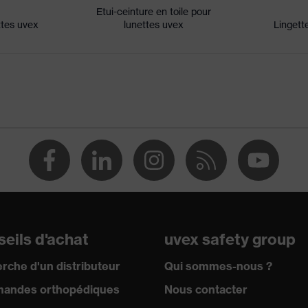
Etui-ceinture en toile pour
ttes uvex
lunettes uvex
Lingett
C-1,2 W 1 FT KN CE
C)
licable
ISO 16321-1:2022, EN 170:2002
ction
eils d'achat
uvex safety group
hes
rche d'un distributeur
Qui sommes-nous ?
andes orthopédiques
Nous contacter