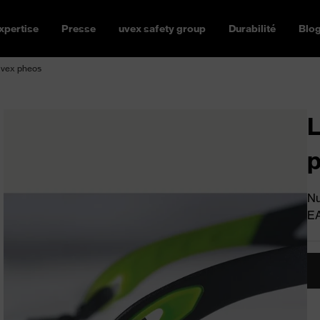
xpertise
Presse
uvex safety group
Durabilité
Blo
uvex pheos
L
Nu
E