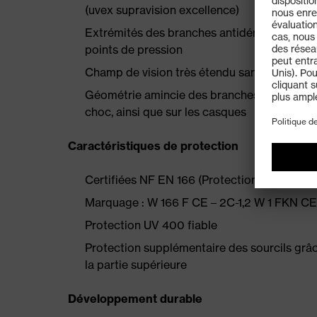
(uvex supravision excellence)
Extrémités des branches antidérapantes et 
points de pression
Champ de vision très étendu sans monture
Géométrie amincie des branches pour un confo
choc, ainsi que sur les casques
Caractéristiques de protection
Certifiées NF EN 166 (Protection individuelle 
Marquage : W 166 F CE – 2C-1,2 W 1 FKN CE
Protection UV 400 fiable
Protection supplémentaire des sourcils grâc
la partie supérieure
Développement durable