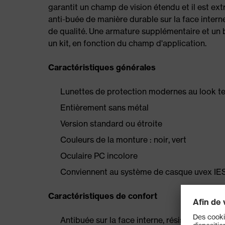
garantit un champ de vision étendu et il est ex
anti-buée de manière durable sur la face inter
de qualité. Une armature supplémentaire et un
un kit, en fonction du champ d'application.
Caractéristiques générales
Lunettes de protection modernes au look t
Entièrement sans métal
Version standard ou étroite
Couleurs de la monture : noir, vert
Oculaire PC incolore
Conviennent au système de casque uvex IE
Caractéristiques de confort
Antibuée sur la face interne, résistantes au