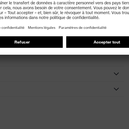
de l'œil) et NF EN 170 (Filtres pour l'ultraviolet)
E
: branches réglables en longueur pour s'adapter aux
 simplifier le rangement dans la poche intérieure, Branches
r, Lunettes double oculaire