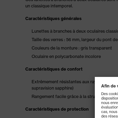
un classique intemporel.
Caractéristiques générales
Lunettes à branches à deux oculaires class
Taille des verres : 56 mm, largeur du pont d
Couleurs de la monture : gris transparent
Oculaire en polycarbonate incolore
Caractéristiques de confort
Extrêmement résistantes aux rayures et aux
supravision sapphire)
Rangement facile grâce à la structure plate
Caractéristiques de protection