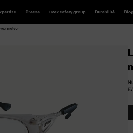
xpertise
Presse
uvex safety group
Durabilité
Blo
uvex meteor
L
Nu
E