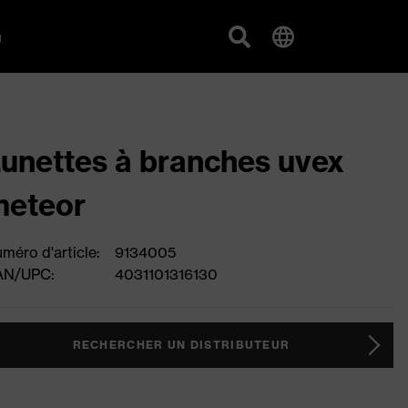
g
unettes à branches uvex
meteor
méro d'article:
9134005
AN/UPC:
4031101316130
RECHERCHER UN DISTRIBUTEUR