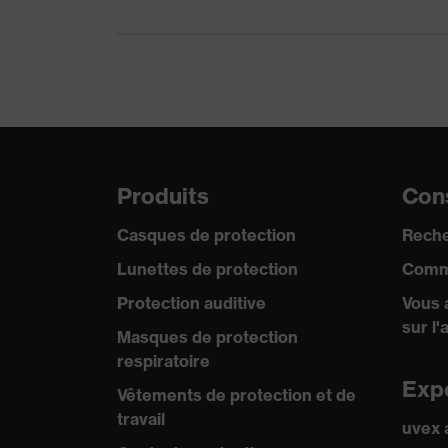
Matériau de l'arceau
Plastique
Matériau de la monture
Plastique
Matériau de l'oculaire
Polycarbonate (PC)
Matériau de la monture
Plastique, Plastique
Produits
Cons
Norme
EN 166:2001, EN 17
Casques de protection
Reche
Catégorie de produit
Lunettes de protecti
Lunettes de protection
Comm
Type de produit
Lunettes à branches
Protection auditive
Vous 
sur l'
Masques de protection
Teinte des oculaires
incolore
respiratoire
Filtre de protection
Exp
Protection UV
Vêtements de protection et de
travail
uvex
Teinte recherchée (filtre)
incolore