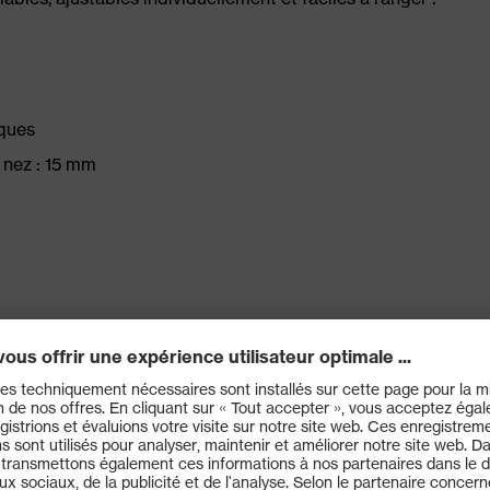
iques
e nez : 15 mm
 produits chimiques sur les deux faces (uvex