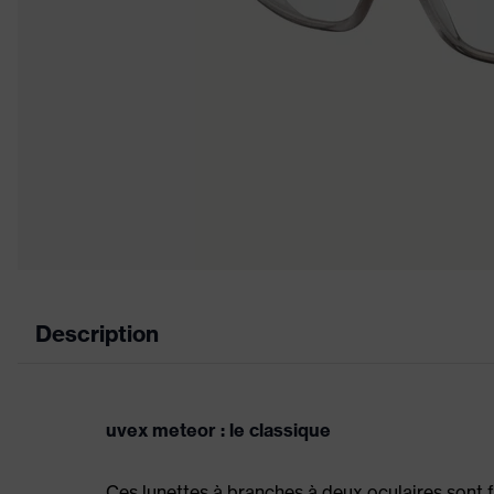
Description
uvex meteor : le classique
Ces lunettes à branches à deux oculaires sont fi