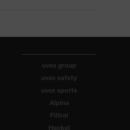
uvex group
uvex safety
uvex sports
Alpina
Filtral
Heckel