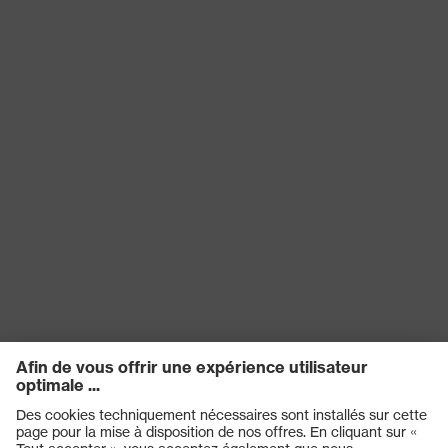
Plastique
l'arceau
Matériau de la
Plastique
monture
Matériau de
Polycarbonate (PC)
l'oculaire
Matériau de la
Plastique, Plastique
monture
EN 166:2001, EN 172:1994 +
Norme
A1:2000 + A2:2001
Catégorie de
Lunettes de protection
produit
Type de produit
Lunettes à branches
Teinte des