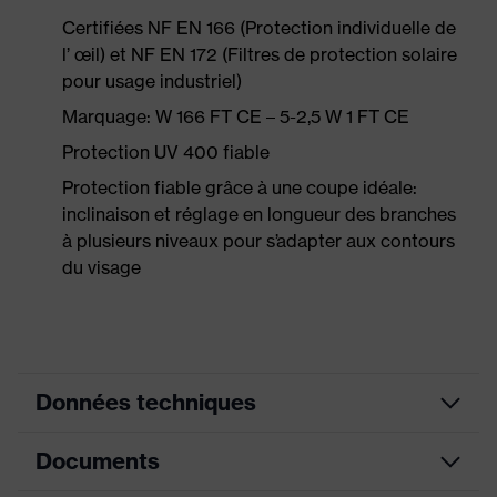
Certifiées NF EN 166 (Protection individuelle de
l’ œil) et NF EN 172 (Filtres de protection solaire
pour usage industriel)
Marquage: W 166 FT CE – 5-2,5 W 1 FT CE
Protection UV 400 fiable
Protection fiable grâce à une coupe idéale:
inclinaison et réglage en longueur des branches
à plusieurs niveaux pour s’adapter aux contours
du visage
Données techniques
Documents
Couleur
gris, noir
marketing