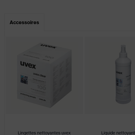
recherche
gris, bleu
(filtre)
Déclaration de conformité CE
Lunettes simple oculaire, compos
Accessoires
Portail de téléchargement des déclaratio
front et du nez, Branches réglab
Équipement
sourcilière, Extrémités des branc
branches, protection latérale int
Enduction
uvex supravision excellence
Désignation
Famille de
uvex i-5
produits
Propriétés
excellente résistance aux rayures
du
produits chimiques
revêtement
Propriétés
de la teinte
aucune propriété spéciale
des oculaires
Lingettes nettoyantes uvex
Liquide nettoyan