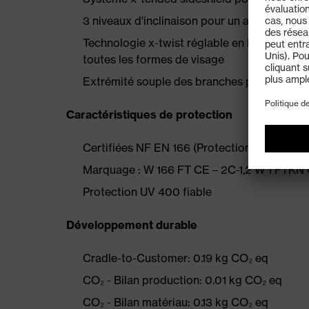
3 niveaux d'inclinaison pour un ajustement f
Technologie x-twist réglable en longueur po
toutes les formes de visage
Extrémité souple des branches pour un maint
Caractéristiques de protection
Certifiées NF EN 166 (Protection individuelle 
Marquage : W 166 FT CE – 2C-1,2 W 1 FTKN
Protection UV 400 fiable
Développement durable
Cradle-to-Customer: 0.19 kg CO₂ eq
CO₂ - Bilan production: 0.01 kg CO₂ eq
CO₂ - Bilan matériau: 0.13 kg CO₂ eq