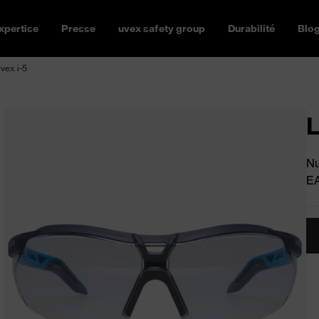
xpertise
Presse
uvex safety group
Durabilité
Blo
vex i-5
L
Nu
E