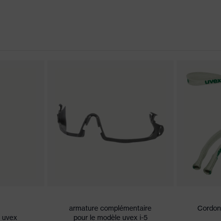
ant souple directement injecté sur l'oculaire au niveau du
ns de conformité CE
les en longueur, Protection supplémentaire de l'arcade
hes souples et antidérapantes, Inclinaison réglable des
égrée
 sur la face externe, face interne antibuée, résistance aux
armature complémentaire
Cordon
t uvex
pour le modèle uvex i-5