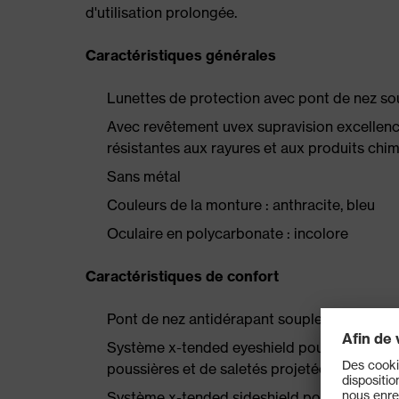
d'utilisation prolongée.
Caractéristiques générales
Lunettes de protection avec pont de nez sou
Avec revêtement uvex supravision excellence
résistantes aux rayures et aux produits chim
Sans métal
Couleurs de la monture : anthracite, bleu
Oculaire en polycarbonate : incolore
Caractéristiques de confort
Pont de nez antidérapant souple et flexible
Système x-tended eyeshield pour une meilleur
poussières et de saletés projetées
Système x-tended sideshield pour une meille