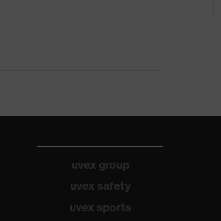
uvex group
uvex safety
uvex sports