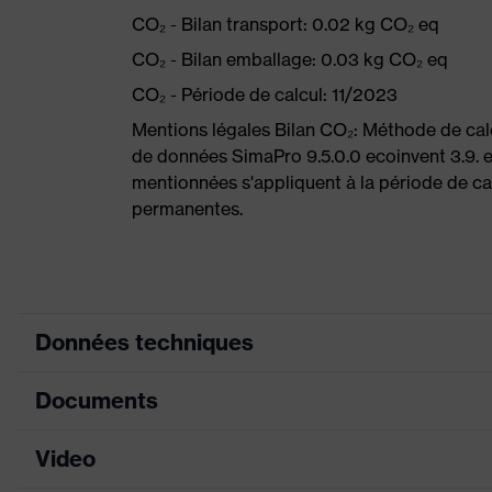
CO₂ - Bilan transport: 0.02 kg CO₂ eq
CO₂ - Bilan emballage: 0.03 kg CO₂ eq
CO₂ - Période de calcul: 11/2023
Mentions légales Bilan CO₂: Méthode de ca
de données SimaPro 9.5.0.0 ecoinvent 3.9. 
mentionnées s'appliquent à la période de cal
permanentes.
Données techniques
Documents
Couleur
bleu, anthracite
marketing
Video
Fiche technique
couleur de