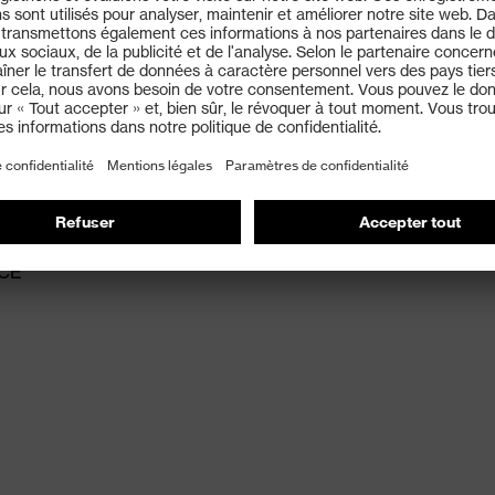
acile à toutes les formes de visages
ur un ajustement flexible et confortable des branches à
ien sans point de pression et sûr
de l'œil) et NF EN 170 (Filtres pour l'ultraviolet)
 CE