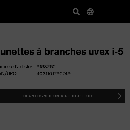
g
unettes à branches uvex i-5
méro d'article:
9183265
AN/UPC:
4031101790749
RECHERCHER UN DISTRIBUTEUR